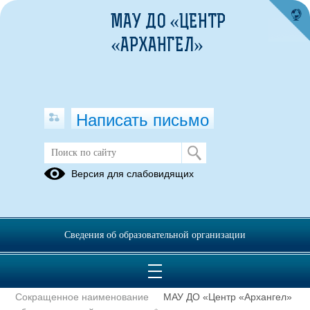
МАУ ДО «ЦЕНТР
«АРХАНГЕЛ»
Написать письмо
Полное наименование
Муниципальное автономное
Версия для слабовидящих
образовательной организации*
учреждение
дополнительного
образования городского
округа «Город Архангельск»
Сведения об образовательной организации
«Центр технического
творчества, спорта и
развития детей «Архангел»
Сокращенное наименование
МАУ ДО «Центр «Архангел»